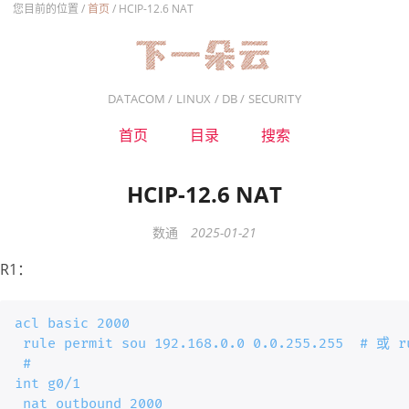
您目前的位置 /
首页
/
HCIP-12.6 NAT
DATACOM / LINUX / DB / SECURITY
首页
目录
搜索
HCIP-12.6 NAT
数通
2025-01-21
R1：
acl basic 2000

 rule permit sou 192.168.0.0 0.0.255.255  # 或 ru
 #

int g0/1

 nat outbound 2000