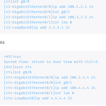
[r3]int g0/0

[r3-GigabitEthernet0/0]ip add 100.2.2.3 24

[r3-GigabitEthernet0/0]int g0/1

[r3-GigabitEthernet0/1]ip add 100.3.3.3 24

[r3-GigabitEthernet0/1]int loo 0

[r3-LoopBack0]ip add 3.3.3.3 32
R4
<H3C>sys

System View: return to User View with Ctrl+Z.

[H3C]sysn rt4

[rt4]int g0/0

[rt4-GigabitEthernet0/0]ip add 100.3.3.4 24

[rt4-GigabitEthernet0/0]int g0/1

[rt4-GigabitEthernet0/1]ip add 100.4.4.4 24

[rt4-GigabitEthernet0/1]int loo 0

[rt4-LoopBack0]ip add 4.4.4.4 32