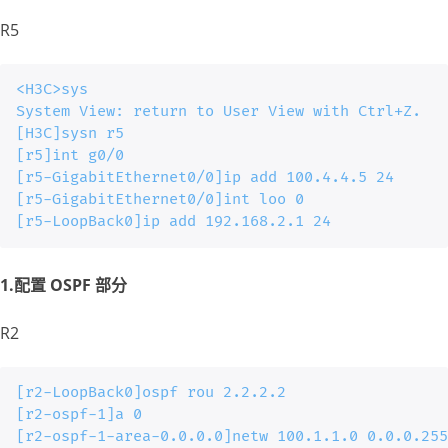
R5
<H3C>sys

System View: return to User View with Ctrl+Z.

[H3C]sysn r5

[r5]int g0/0

[r5-GigabitEthernet0/0]ip add 100.4.4.5 24

[r5-GigabitEthernet0/0]int loo 0

[r5-LoopBack0]ip add 192.168.2.1 24
1.配置 OSPF 部分
R2
[r2-LoopBack0]ospf rou 2.2.2.2

[r2-ospf-1]a 0

[r2-ospf-1-area-0.0.0.0]netw 100.1.1.0 0.0.0.255
