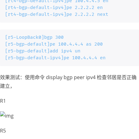
[rt4-bgp-default-ipv4]pe 100.4.4.5 en

[rt4-bgp-default-ipv4]pe 2.2.2.2 en

[rt4-bgp-default-ipv4]pe 2.2.2.2 next
[r5-LoopBack0]bgp 300

[r5-bgp-default]pe 100.4.4.4 as 200

[r5-bgp-default]add ipv4 un

[r5-bgp-default-ipv4]pe 100.4.4.4 en
效果测试：使用命令 display bgp peer ipv4 检查邻居是否正确
建立，
R1
R5