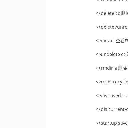
<>delete cc 
<>delete /un
<>dir /all
<>undelete
<>rmdir a 
<>reset recy
<>dis saved
<>dis curre
<>startup s