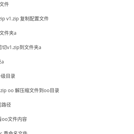
sh文件
g.zip v1.zip 复制配置文件
创建文件夹a
a 剪切v1.zip到文件夹a
录a
上一级目录
cfg.zip oo 解压缩文件到oo目录
前路径
查看oo文件内容
 cc 重命名文件