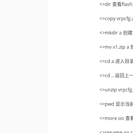
<>dir 查看fla
<>copy vrpcf
<>mkdir a 
<>mv v1.zip 
<>cd a 进入目
<>cd .. 返回
<>unzip vrp
<>pwd 显示当
<>more oo 
<>rename oo