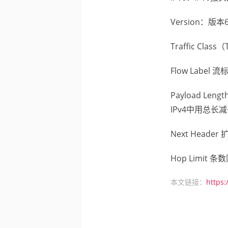
Version：版本
Traffic Cla
Flow Lab
Payload L
IPv4中用总长
Next Hea
Hop Limit 
本文链接：
https: