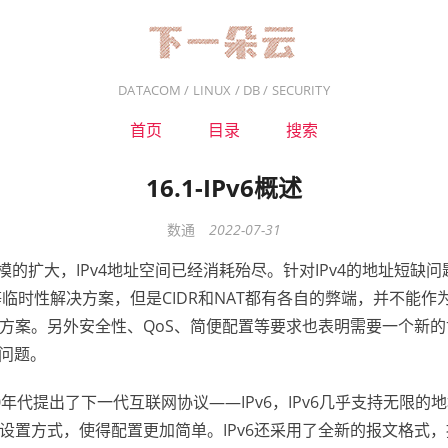
DATACOM / LINUX / DB / SECURITY
首页
目录
搜索
16.1-IPv6概述
数通
2022-07-31
et规模的扩大，IPv4地址空间已经消耗殆尽。针对IPv4的地址短缺
T等临时性解决方案，但是CIDR和NAT都有各自的弊端，并不能作为
方案。另外安全性、QoS、简便配置等要求也表明需要一个新
的问题。
纪90年代提出了下一代互联网协议——IPv6，IPv6几乎支持无限的地
设置方式，使得配置更加简单。IPv6还采用了全新的报文格式