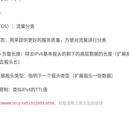
6
ss（TOS）：流量分类
el 流标签：用来提供更好的服务质量，方便对流量进行分类
ength 负载长度：除去IPv6基本报头的剩下的高层数据的长度（扩展报
减去报头长）
der 扩展报头类型：指明下一个报头类型（扩展报头一些数据）
条数限制：类似IPv4的TTL值
//www.orcy.net.cn/2693.html
，转载请附上原文出处链接