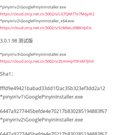
*pinyin\v2\GooglePinyinInstaller.exe
https://cloud.orcy.net.cn:5002/s/LG7QM77o7MqyiX2
*pinyin\v2\GooglePinyinInstaller_x64.exe
https://cloud.orcy.net.cn:5002/s/ScM6eLd9BKnpFix
3.0.1.98 测试版
*pinyin\v3\GooglePinyinInstaller.exe
https://cloud.orcy.net.cn:5002/s/ZtzmHpY5FxM7JmX
Sha1：
fffd9e49421babad33dd1f2ac35b323ef3dd2a12
*pinyin\v1\GooglePinyinInstaller.exe
6447a9277445befde4e70217b830285194883f67
*pinyin\v2\GooglePinyinInstaller.exe
6447a9277445befde4e70217b830285194883f67