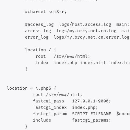
        #charset koi8-r;

        #access_log  logs/host.access.log  main;

        access_log  logs/my.orcy.net.cn.log  main
        error_log  logs/my.orcy.net.cn.error.log;	
        location / {

            root   /srv/www/html;

            index  index.php index.html index.htm
        }

 location ~ \.php$ {

           root	/srv/www/html;

           fastcgi_pass   127.0.0.1:9000;

           fastcgi_index  index.php;

           fastcgi_param  SCRIPT_FILENAME  $docu
           include        fastcgi_params;

        }
