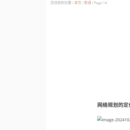
您目前的位置 /
首页
/
数通
/
Page 14
网络规划的定